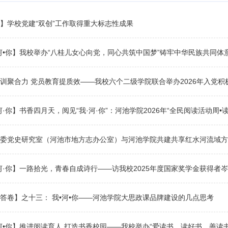
】学校党建“双创”工作取得重大标志性成果
河•你】我校举办“八桂儿女心向党，同心共筑中国梦”铸牢中华民族共同体
训聚合力 党员教育提质效——我校六个二级学院联合举办2026年入党积
河·你】书香四月天，阅见“我·河·你”：河池学院2026年“全民阅读活动周•
委党史研究室（河池市地方志办公室）与河池学院共建共享红水河流域方
河·你】一路拾光，青春自成诗行——访我校2025年度国家奖学金获得者
答卷】之十三： 我•河•你——河池学院大思政课品牌建设的几点思考
河•你】推进阅读育人 打造书香校园——我校举办“爱读书、读好书、善读