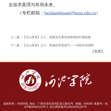
去追求真理与布局未来。
（专栏邮箱：
beishandajuan@hcnu.edu.cn
）
上一篇：【北山答卷】之八：校园安全要坚如铁细如针暖如春
下一篇：【北山答卷】之六：铁城自带英雄气——河院军训感怀
【
关闭
】
版权所有：河池学院 地址：广西河池市宜州区龙江路42号 邮编：546300 备案号：桂
ICP备05001210号-1 桂公网安备45128102451307号