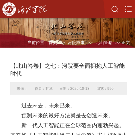
当前位置:
首页
>>
河院故事
>>
北山答卷
>> 正文
【北山答卷】之七：河院要全面拥抱人工智能
时代
来源：
作者：甘草
日期：2025-10-13
浏览：
990
过去未去，未来已来。
预测未来的最好方法就是去创造未来。
新一代人工智能正在全球范围内蓬勃兴起。