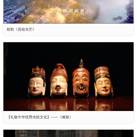
校歌《吾校光芒》
【礼敬中华优秀传统文化】——《傩脉》